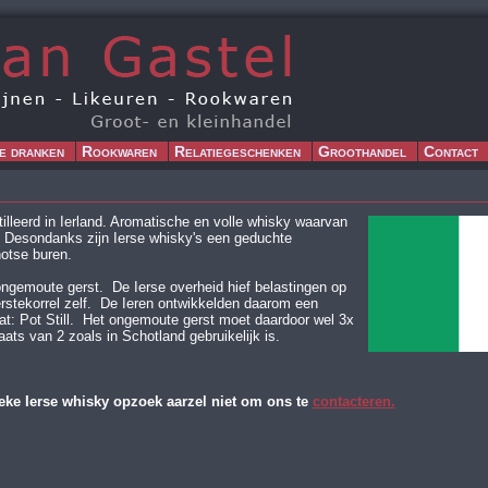
e dranken
Rookwaren
Relatiegeschenken
Groothandel
Contact
illeerd in Ierland. Aromatische en volle
whisky waarvan
 Desondanks zijn Ierse whisky's een geduchte
otse buren.
ngemoute gerst. De Ierse overheid hief belastingen op
rstekorrel zelf. De Ieren ontwikkelden daarom een
aat: Pot Still. Het ongemoute gerst moet daardoor wel 3x
laats van 2 zoals in Schotland gebruikelijk is.
ieke Ierse whisky opzoek aarzel niet om ons te
contacteren.