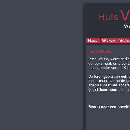
Home
Wijnen
Sterk
Irish Whisky
Ierse whisky wordt gedist
de rooksmaak ontbreekt.
tegenstander van de Sch
De Ieren gebruiken ook o
mout, maar niet op de ge
speciaal destilleerappar
gedistilleerd worden in p
Bent u naar een specif