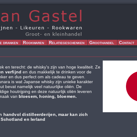
e dranken
Rookwaren
Relatiegeschenken
Groothandel
Contact
ek en terecht: de whisky's zijn van hoge kwaliteit. Ze
en verfijnd
en
dus makkelijk te drinken voor de
nker en dus perfect om als cadeau
te geven.
nara is wat Japanse whisky zijn unieke karakter
t bevat namelijk veel natuurlijke oliën. De
ige houtrijping en deze natuurlijk oliën leveren
smaak van
bloesem, honing, bloemen.
 handvol distilleerderijen, maar kan zich
 Schotland en Ierland