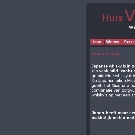
Home
Wijnen
Sterk
Japan Whisky
Japanse whisky is in tr
zijn vaak
mild, zacht 
gemiddelde whisky dri
De Japanse eiken Mizu
geeft. Het Mizunara hou
combinatie van zorgvuld
whisky’s op met een 
Japan heeft maar een
makkelijk meten met